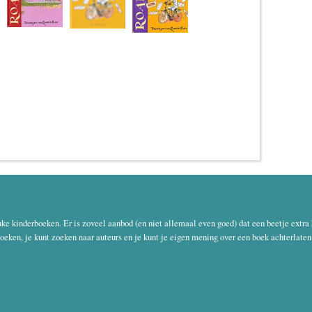
uke kinderboeken. Er is zoveel aanbod (en niet allemaal even goed) dat een beetje extra
oeken, je kunt zoeken naar auteurs en je kunt je eigen mening over een boek achterlaten