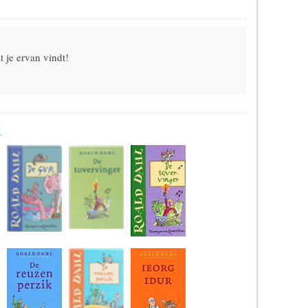
 je ervan vindt!
l