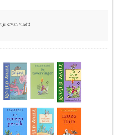
 je ervan vindt!
l