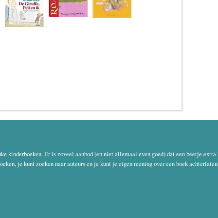
uke kinderboeken. Er is zoveel aanbod (en niet allemaal even goed) dat een beetje extra
oeken, je kunt zoeken naar auteurs en je kunt je eigen mening over een boek achterlaten